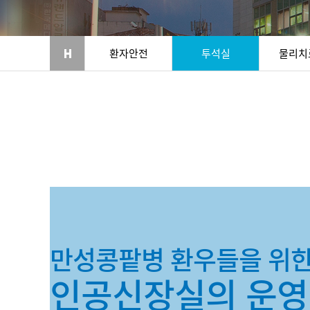
환자안전
투석실
물리치
만성콩팥병 환우들을 위
인공신장실의 운영