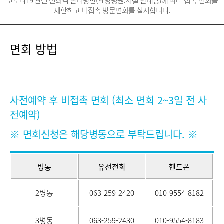
코로나19 관련 면회객 관리방안(요양병원.시설 안내용)에 따라 접촉 면회를
제한하고 비접촉 방문면회를 실시합니다.
면회 방법
사전예약 후 비접촉 면회 (최소 면회 2~3일 전 사
전예약)
※ 면회신청은 해당병동으로 부탁드립니다. ※
병동
유선전화
핸드폰
2병동
063-259-2420
010-9554-8182
3병동
063-259-2430
010-9554-8183