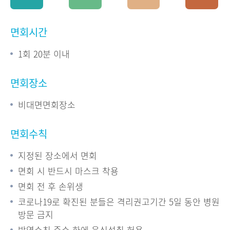
면회시간
1회 20분 이내
면회장소
비대면면회장소
면회수칙
지정된 장소에서 면회
면회 시 반드시 마스크 착용
면회 전 후 손위생
코로나19로 확진된 분들은 격리권고기간 5일 동안 병원
방문 금지
방역수칙 준수 하에 음식섭취 허용