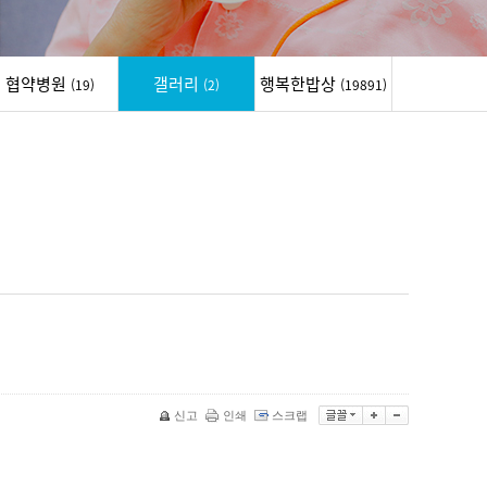
협약병원
갤러리
행복한밥상
(19)
(2)
(19891)
신고
인쇄
스크랩