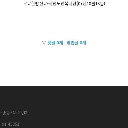
무료한방진료-서원노인복지관(07년10월18일)
댓글
0
개
|
엮인글
0
개
송동 648-40번지)
91-45351