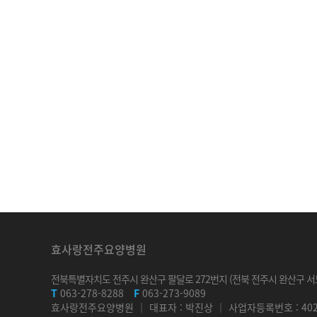
효사랑전주요양병원
전북특별자치도 전주시 완산구 팔달로 272번지 (전북 전주시 완산구 서노
T
063-278-8288
F
063-273-9089
효사랑전주요양병원 ｜ 대표자 : 박진상 ｜ 사업자등록번호 : 402-