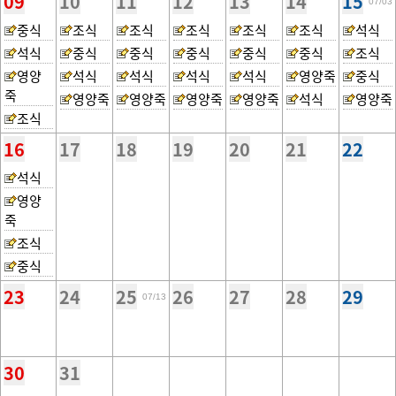
09
10
11
12
13
14
15
07/03
중식
조식
조식
조식
조식
조식
석식
석식
중식
중식
중식
중식
중식
조식
영양
석식
석식
석식
석식
영양죽
중식
죽
영양죽
영양죽
영양죽
영양죽
석식
영양죽
조식
16
17
18
19
20
21
22
석식
영양
죽
조식
중식
23
24
25
26
27
28
29
07/13
30
31