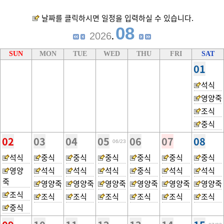
날짜를 클릭하시면 일정을 입력하실 수 있습니다.
08
2026
.
SUN
MON
TUE
WED
THU
FRI
SAT
01
석식
영양죽
조식
중식
02
03
04
05
06
07
08
06/23
석식
중식
중식
중식
중식
중식
중식
영양
석식
석식
석식
중식
석식
석식
죽
영양죽
영양죽
영양죽
영양죽
영양죽
영양죽
조식
조식
조식
조식
조식
조식
조식
중식